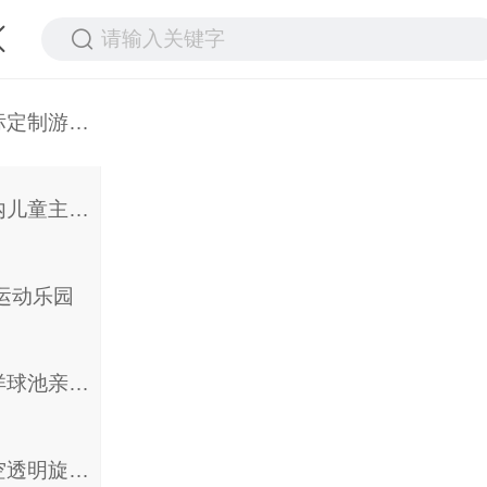
请输入关键字
非标定制游乐设施
室内儿童主题乐园
运动乐园
海洋球池亲子滑梯
高空透明旋转滑梯